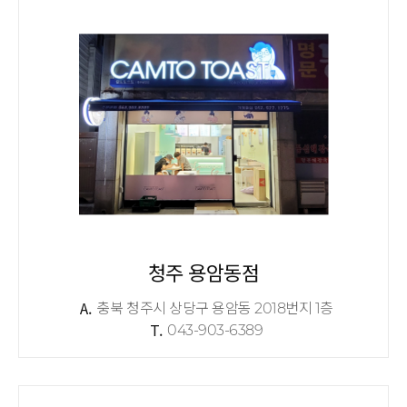
청주 용암동점
A.
충북 청주시 상당구 용암동 2018번지 1층
T.
043-903-6389