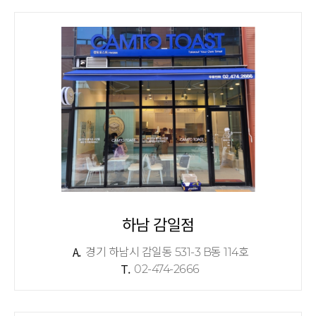
하남 감일점
A.
경기 하남시 감일동 531-3 B동 114호
T.
02-474-2666