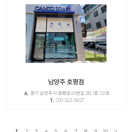
남양주 호평점
A.
경기 남양주시 호평로45번길 28, 1층 112호
T.
031-522-5657
1
2
3
4
5
6
7
8
9
10