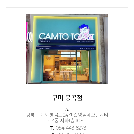
구미 봉곡점
A.
경북 구미시 봉곡로24길 3, 영남네오빌시티
104동 지하1층 105호
T.
054-443-8273