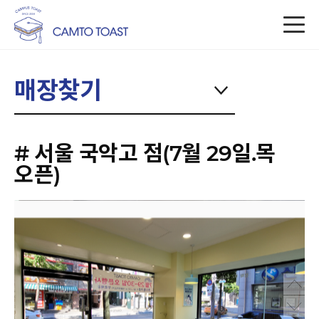
매장찾기
# 서울 국악고 점(7월 29일.목
오픈)