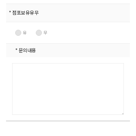
점포보유유무
유
무
문의내용