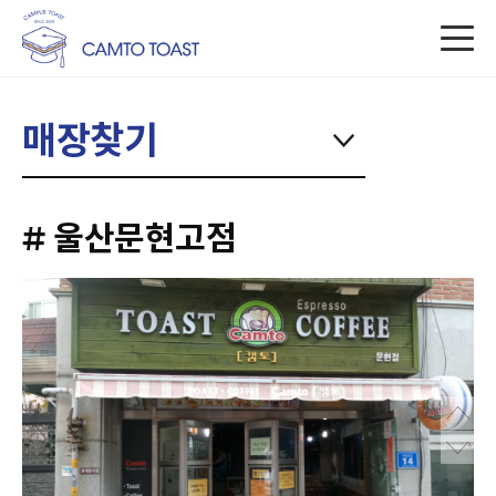
매장찾기
# 울산문현고점