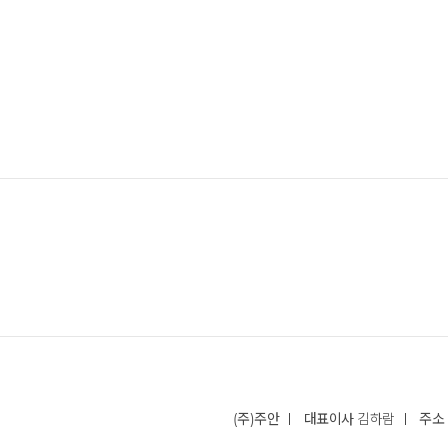
(주)주안
대표이사
김하람
주소