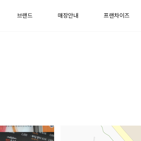
브랜드
매장안내
프랜차이즈
브랜드
매장안내
프랜차
브랜드소개
매장찾기
why ca
상품소개
창업안
인테리어
창업문
사업설명