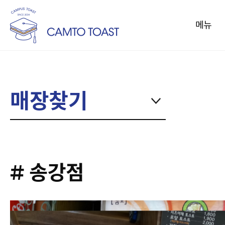
메뉴
메뉴
토스트
매장찾기
커피
음료/과일주스
컵밥
사이드메뉴
# 송강점