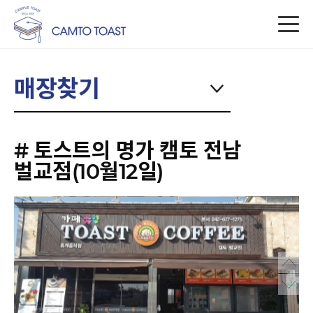
매장찾기
# 토스트의 명가 캠토 전남
벌교점(10월12일)