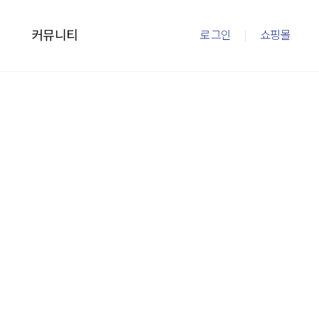
커뮤니티
로그인
쇼핑몰
이즈
커뮤니티
mto
이벤트
내
새소식
의
FAQ
회