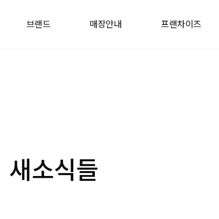
브랜드
매장안내
프랜차이즈
브랜드
매장안내
프랜차
브랜드소개
매장찾기
why ca
상품소개
창업안
인테리어
창업문
사업설명
의
새소식들