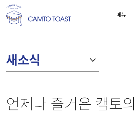
메뉴
메뉴
토스트
새소식
커피
음료/과일주스
컵밥
사이드메뉴
언제나 즐거운 캠토