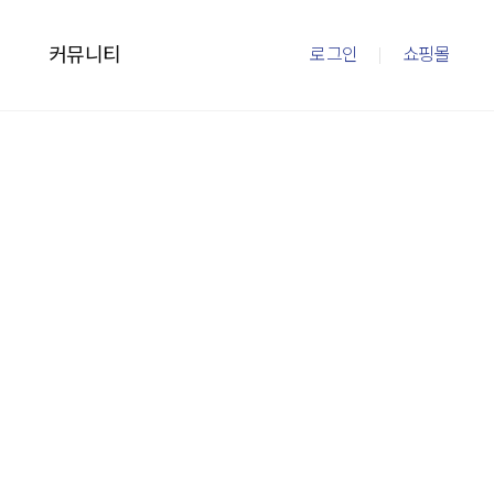
커뮤니티
로그인
쇼핑몰
이즈
커뮤니티
mto
이벤트
내
새소식
의
FAQ
회