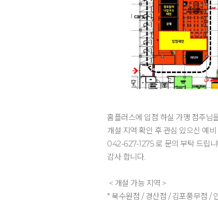
홈플러스에 입점 하실 가맹 점주님을
개설 지역 확인 후 관심 있으신 예
042-627-1275 로 문의 부탁 드립니
감사 합니다.
< 개설 가능 지역 >
* 북수원점 / 경산점 / 김포풍무점 /