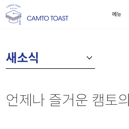
메뉴
메뉴
토스트
새소식
커피
음료/과일주스
컵밥
사이드메뉴
언제나 즐거운 캠토