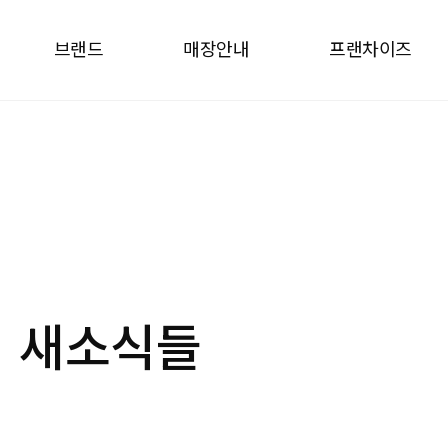
브랜드
매장안내
프랜차이즈
브랜드
매장안내
프랜차
브랜드소개
매장찾기
why ca
상품소개
창업안
인테리어
창업문
사업설명
의
새소식들